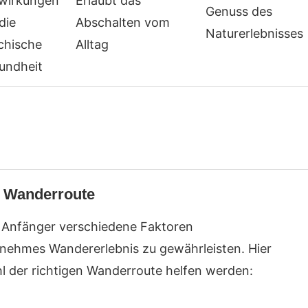
wirkungen
Erlaubt das
Genuss des
die
Abschalten vom
Naturerlebnisses
chische
Alltag
undheit
n Wanderroute
n Anfänger verschiedene Faktoren
enehmes Wandererlebnis zu gewährleisten. Hier
hl der richtigen Wanderroute helfen werden: