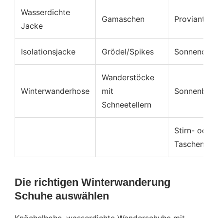
Wasserdichte
Gamaschen
Proviant
Jacke
Isolationsjacke
Grödel/Spikes
Sonnencre
Wanderstöcke
Winterwanderhose
mit
Sonnenbrill
Schneetellern
Stirn- oder
Taschenlam
Die richtigen Winterwanderung
Schuhe auswählen
Knöchelhohe, wasserdichte Wanderschuhe mit