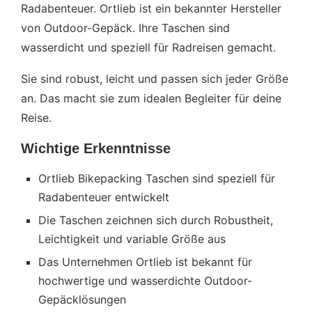
Radabenteuer. Ortlieb ist ein bekannter Hersteller
Ausstattungsmerkmale
von Outdoor-Gepäck. Ihre Taschen sind
Verstärktes Gewebe an Kontaktstellen
wasserdicht und speziell für Radreisen gemacht.
Reflektoren für bessere Sichtbarkeit
Sie sind robust, leicht und passen sich jeder Größe
ortlieb bikepacking: Packlisten und
an. Das macht sie zum idealen Begleiter für deine
Tourenplanung
Reise.
Qualität und Langlebigkeit der Ortlieb
Wichtige Erkenntnisse
Produkte
Ortlieb Bikepacking Taschen sind speziell für
Hergestellt in Deutschland
Radabenteuer entwickelt
Fazit
Die Taschen zeichnen sich durch Robustheit,
Leichtigkeit und variable Größe aus
Das Unternehmen Ortlieb ist bekannt für
hochwertige und wasserdichte Outdoor-
Gepäcklösungen