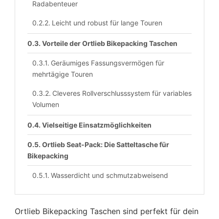
Radabenteuer
Leicht und robust für lange Touren
Vorteile der Ortlieb Bikepacking Taschen
Geräumiges Fassungsvermögen für
mehrtägige Touren
Cleveres Rollverschlusssystem für variables
Volumen
Vielseitige Einsatzmöglichkeiten
Ortlieb Seat-Pack: Die Satteltasche für
Bikepacking
Wasserdicht und schmutzabweisend
Leichte Montage an der Sattelstütze
Ortlieb Bikepacking Taschen sind perfekt für dein
Technische Details und