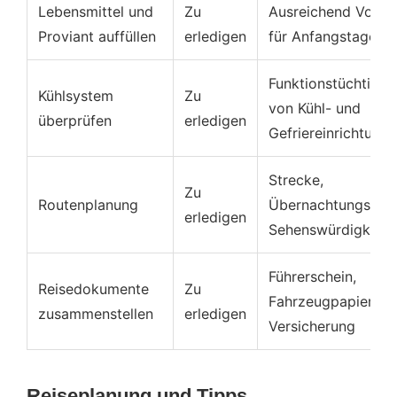
Lebensmittel und
Zu
Ausreichend Vorrä
Proviant auffüllen
erledigen
für Anfangstage
Funktionstüchtigke
Kühlsystem
Zu
von Kühl- und
überprüfen
erledigen
Gefriereinrichtung
Strecke,
Zu
Routenplanung
Übernachtungsplät
erledigen
Sehenswürdigkeite
Führerschein,
Reisedokumente
Zu
Fahrzeugpapiere,
zusammenstellen
erledigen
Versicherung
Reiseplanung und Tipps