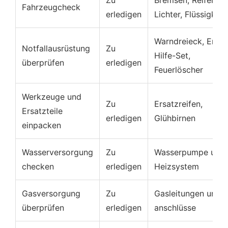
Fahrzeugcheck
erledigen
Lichter, Flüssigkeit
Warndreieck, Erste
Notfallausrüstung
Zu
Hilfe-Set,
überprüfen
erledigen
Feuerlöscher
Werkzeuge und
Zu
Ersatzreifen,
Ersatzteile
erledigen
Glühbirnen
einpacken
Wasserversorgung
Zu
Wasserpumpe und
checken
erledigen
Heizsystem
Gasversorgung
Zu
Gasleitungen und -
überprüfen
erledigen
anschlüsse