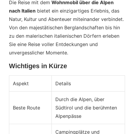
Die Reise mit dem
Wohnmobil über die Alpen
Alpenreise
nach Italien
bietet ein einzigartiges Erlebnis, das
Wichtige Schritte vor der Abfahrt
Natur, Kultur und Abenteuer miteinander verbindet.
Technische Überprüfung
Von den majestätischen Berglandschaften bis hin
zu den malerischen italienischen Dörfern erleben
Komfort und Schlaf
Sie eine Reise voller Entdeckungen und
Sicherheitsausrüstung
unvergesslicher Momente.
Wohnmobil-Spezifika
Wichtiges in Kürze
Lebensmittel und Proviant
Aspekt
Details
Reiseplanung und Dokumente
ToDo Tabelle vor der Abfahrt
Durch die Alpen, über
Beste Route
Südtirol und die berühmten
Reiseplanung und Tipps
Alpenpässe
Reisedistanz und Zeitplanung
Campingplätze und
Kostenübersicht