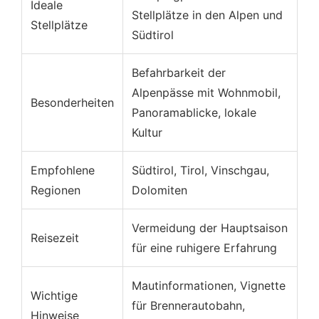
Ideale
Stellplätze in den Alpen und
Stellplätze
Straßenverhältnisse und Sicherheit
Südtirol
Mautsystem in Italien
Befahrbarkeit der
Verkehrsberuhigte Zonen (ZTL)
Alpenpässe mit Wohnmobil,
Besonderheiten
Fazit: Mit dem Wohnmobil durch die Alpen so
Panoramablicke, lokale
wird’s ein Erfolg
Kultur
Empfohlene
Südtirol, Tirol, Vinschgau,
Regionen
Dolomiten
Vermeidung der Hauptsaison
Reisezeit
für eine ruhigere Erfahrung
Mautinformationen, Vignette
Wichtige
für Brennerautobahn,
Hinweise