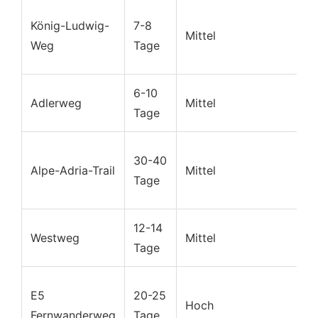
B
König-Ludwig-
7-8
Mittel
L
Weg
Tage
G
6-10
T
Adlerweg
Mittel
Tage
A
Ö
30-40
Alpe-Adria-Trail
Mittel
S
Tage
I
12-14
S
Westweg
Mittel
Tage
W
D
E5
20-25
Hoch
Ö
Fernwanderweg
Tage