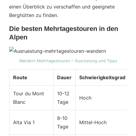
einen Überblick zu verschaffen und geeignete
Berghütten zu finden.
Die besten Mehrtagestouren in den
Alpen
Wandern Mehrtagestouren – Ausrüstung und Tipps
Route
Dauer
Schwierigkeitsgrad
H
Tour du Mont
10-12
M
Hoch
Blanc
Tage
A
8-10
D
Alta Via 1
Mittel-Hoch
Tage
F