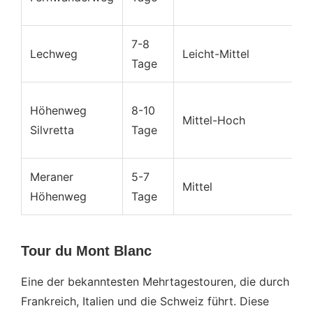
I
7-8
Q
Lechweg
Leicht-Mittel
Tage
L
S
Höhenweg
8-10
Mittel-Hoch
G
Silvretta
Tage
G
Meraner
5-7
D
Mittel
Höhenweg
Tage
A
Tour du Mont Blanc
Eine der bekanntesten Mehrtagestouren, die durch
Frankreich, Italien und die Schweiz führt. Diese