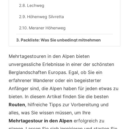
Lechweg
Höhenweg Silvretta
Meraner Höhenweg
Packliste: Was Sie unbedingt mitnehmen
sollten
Mehrtagestouren in den Alpen bieten
Tipps für eine erfolgreiche Mehrtagestour
unvergessliche Erlebnisse in einer der schönsten
Konditionstraining
Berglandschaften Europas. Egal, ob Sie ein
erfahrener Wanderer oder ein begeisterter
Akklimatisierung
Anfänger sind, die Alpen haben für jeden etwas zu
Ernährung
bieten. In diesem Artikel finden Sie die besten
Routen
Sicherheit und Erste Hilfe
, hilfreiche Tipps zur Vorbereitung und
alles, was Sie wissen müssen, um Ihre
FAQ: Häufige Fragen zu Mehrtagestouren in
Mehrtagestour in den Alpen
erfolgreich zu
den Alpen
planen. Lassen Sie sich inspirieren und starten Sie