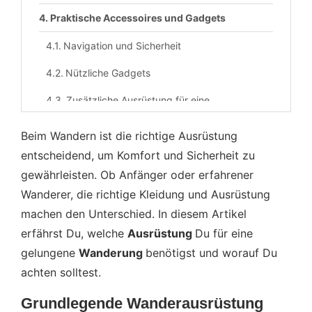
Praktische Accessoires und Gadgets
Navigation und Sicherheit
Nützliche Gadgets
Zusätzliche Ausrüstung für eine
Mehrtageswanderung
Beim Wandern ist die richtige Ausrüstung
FAQ: Häufige Fragen zu Ausrüstung zum
entscheidend, um Komfort und Sicherheit zu
Wandern
gewährleisten. Ob Anfänger oder erfahrener
Wanderer, die richtige Kleidung und Ausrüstung
machen den Unterschied. In diesem Artikel
erfährst Du, welche
Ausrüstung
Du für eine
gelungene
Wanderung
benötigst und worauf Du
achten solltest.
Grundlegende Wanderausrüstung