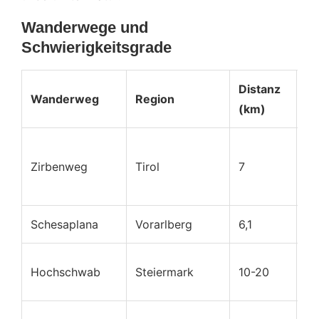
Wanderwege und
Schwierigkeitsgrade
Distanz
Wanderweg
Region
Sc
(km)
Zirbenweg
Tirol
7
Le
Schesaplana
Vorarlberg
6,1
Sc
Mi
Hochschwab
Steiermark
10-20
Sc