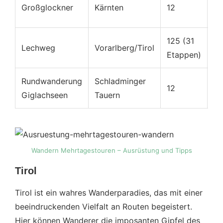
Großglockner
Kärnten
12
Se
125 (31
Lechweg
Vorarlberg/Tirol
Mi
Etappen)
Rundwanderung
Schladminger
12
Mi
Giglachseen
Tauern
Wandern Mehrtagestouren – Ausrüstung und Tipps
Tirol
Tirol ist ein wahres Wanderparadies, das mit einer
beeindruckenden Vielfalt an Routen begeistert.
Hier können Wanderer die imposanten Gipfel des