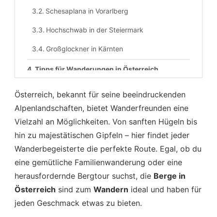
Schesaplana in Vorarlberg
Hochschwab in der Steiermark
Großglockner in Kärnten
Tipps für Wanderungen in Österreich
Beste Reisezeit
Österreich, bekannt für seine beeindruckenden
Alpenlandschaften, bietet Wanderfreunden eine
Ausrüstung und Vorbereitung
Vielzahl an Möglichkeiten. Von sanften Hügeln bis
Unterkünfte
hin zu majestätischen Gipfeln – hier findet jeder
FAQ: Häufige Fragen zu Berge in Österreich
Wanderbegeisterte die perfekte Route. Egal, ob du
Wandern
eine gemütliche Familienwanderung oder eine
herausfordernde Bergtour suchst, die
Berge in
Österreich
sind zum
Wandern
ideal und haben für
jeden Geschmack etwas zu bieten.