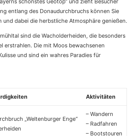
Bayerns schönstes Geotop“ und zieht Besucher
rung entlang des Donaudurchbruchs können Sie
 und dabei die herbstliche Atmosphäre genießen.
tmühltal sind die Wacholderheiden, die besonders
el erstrahlen. Die mit Moos bewachsenen
Kulisse und sind ein wahres Paradies für
digkeiten
Aktivitäten
– Wandern
rchbruch „Weltenburger Enge“
– Radfahren
erheiden
– Bootstouren