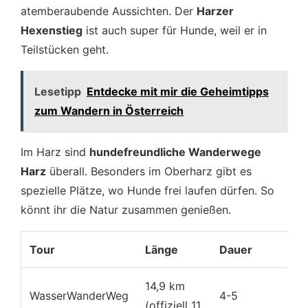
atemberaubende Aussichten. Der
Harzer
Hexenstieg
ist auch super für Hunde, weil er in
Teilstücken geht.
Lesetipp
Entdecke mit mir die Geheimtipps
zum Wandern in Österreich
Im Harz sind
hundefreundliche Wanderwege
Harz
überall. Besonders im Oberharz gibt es
spezielle Plätze, wo Hunde frei laufen dürfen. So
könnt ihr die Natur zusammen genießen.
Tour
Länge
Dauer
Sc
14,9 km
WasserWanderWeg
4-5
(offiziell 11
Mi